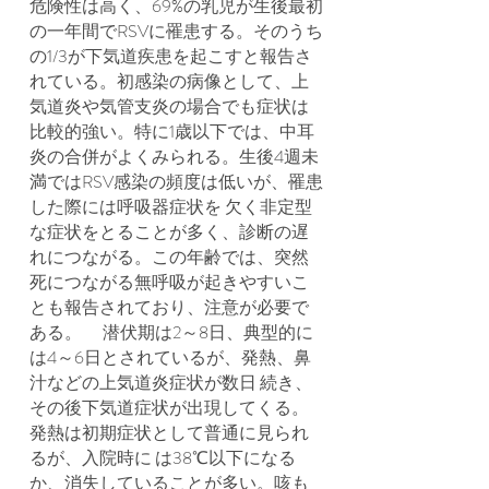
危険性は高く、69%の乳児が生後最初
の一年間でRSVに罹患する。そのうち
の1/3が下気道疾患を起こすと報告さ
れている。初感染の病像として、上
気道炎や気管支炎の場合でも症状は
比較的強い。特に1歳以下では、中耳
炎の合併がよくみられる。生後4週未
満ではRSV感染の頻度は低いが、罹患
した際には呼吸器症状を 欠く非定型
な症状をとることが多く、診断の遅
れにつながる。この年齢では、突然
死につながる無呼吸が起きやすいこ
とも報告されており、注意が必要で
ある。 潜伏期は2～8日、典型的に
は4～6日とされているが、発熱、鼻
汁などの上気道炎症状が数日 続き、
その後下気道症状が出現してくる。
発熱は初期症状として普通に見られ
るが、入院時に は38℃以下になる
か、消失していることが多い。咳も