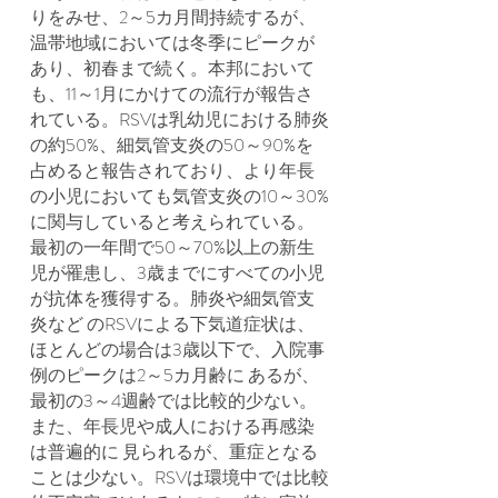
りをみせ、2～5カ月間持続するが、
温帯地域においては冬季にピークが
あり、初春まで続く。本邦において
も、11～1月にかけての流行が報告さ
れている。RSVは乳幼児における肺炎
の約50%、細気管支炎の50～90%を
占めると報告されており、より年長
の小児においても気管支炎の10～30%
に関与していると考えられている。
最初の一年間で50～70%以上の新生
児が罹患し、3歳までにすべての小児
が抗体を獲得する。肺炎や細気管支
炎など のRSVによる下気道症状は、
ほとんどの場合は3歳以下で、入院事
例のピークは2～5カ月齢に あるが、
最初の3～4週齢では比較的少ない。
また、年長児や成人における再感染
は普遍的に 見られるが、重症となる
ことは少ない。RSVは環境中では比較