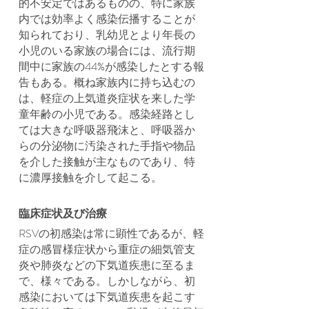
的不安定ではあるものの、特に家族
内では効率よく感染伝播することが
知られており、乳幼児とより年長の
小児のいる家族の場合には、流行期
間中に家族の44%が感染したとする報
告もある。概ね家族内に持ち込むの
は、軽症の上気道炎症状を来した学
童年齢の小児である。感染経路とし
ては大きな呼吸器飛沫と、呼吸器か
らの分泌物に汚染された手指や物品
を介した接触が主なものであり、特
に濃厚接触を介して起こる。
臨床症状及び治療
RSVの初感染は常に顕性であるが、軽
症の感冒様症状から重症の細気管支
炎や肺炎などの下気道疾患に至るま
で、様々である。しかしながら、初
感染においては下気道疾患を起こす