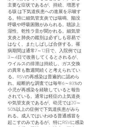
主要な症状であるが、持続、増悪す
る咳 は下気道疾患への進展を示唆す
る。特に細気管支炎では喘鳴、陥没
呼吸や呼吸困難がみられる。聴診上
湿性、乾性ラ音が聞かれる。細気管
支炎と肺炎の鑑別は必ずしも容易で
はなく、またしばしば合併する。罹
病期間は通常7～12日で、入院例では
3～4日で改善してくるとされるが、
ウイルスの排泄は持続し、ガス交換
の異常も数週間続くと考えられてい
る。RSVの再感染は普遍的に認めら
れ、縦断的な調査では毎年6～83%の
小児が再感染を経験していると報告
されている。通常は軽症の上気道炎
や気管支炎であるが、幼児では20～
50%以上の症例で下気道疾患がみら
れる。成人ではいわゆる普通感冒を
起こすのみであるが、特にRSVに感染