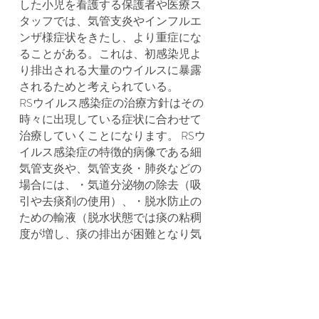
した小児を看護する保護者や医療ス
タッフでは、気管支炎やインフルエ
ンザ様症状をきたし、より重症にな
ることがある。これは、初感染児よ
り排出される大量のウイルスに暴露
されるためと考えられている。
RSウイルス感染症の治療方針はその
時々に出現している症状に合わせて
治療していくことになります。 RSウ
イルス感染症の特徴的病像である細
気管支炎や、気管支炎・肺炎などの
場合には、・気道分泌物の除去（吸
引や去痰剤の使用）、・脱水防止の
ための輸液（脱水状態では痰の粘稠
度が増し、痰の排出が困難となり気
道閉塞のリスクが高まります）、呼
吸困難を緩和させる体位、痰の排出
を促す胸部のタッピイング、加湿、
酸素投与、気管支拡張作用を有するβ
刺激剤の吸入を行います。 その他に