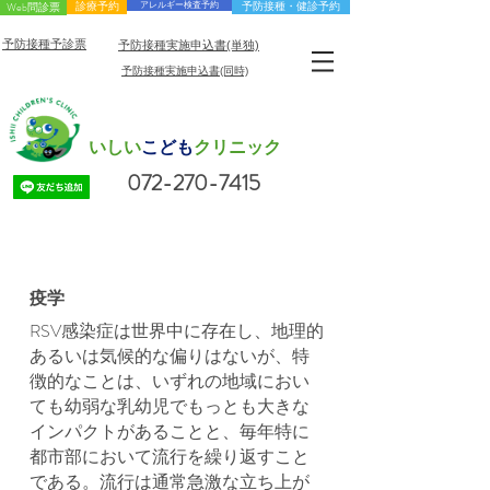
Web問診票
診療予約
アレルギー検査予約
予防接種・健診予約
予防接種予診票
予防接種実施申込書(単独)
予防接種実施申込書(同時)
小児科・アレルギー科
いしい
こども
クリニック
072-270-7415
RSウイルス感染症
疫学
RSV感染症は世界中に存在し、地理的
あるいは気候的な偏りはないが、特
徴的なことは、いずれの地域におい
ても幼弱な乳幼児でもっとも大きな
インパクトがあることと、毎年特に
都市部において流行を繰り返すこと
である。流行は通常急激な立ち上が