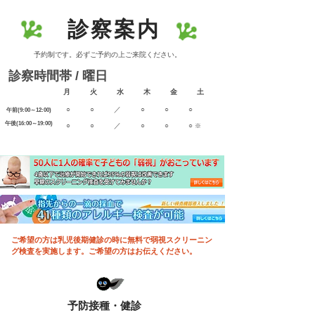
診察案内
​予約制です。必ずご予約の上ご来院ください。
診察時間帯 / 曜日
月 火 水 木 金 土
○ ○ ／ ○ ○ ○
​午前(9:00～12:00)
​午後(16:00～19:00)
○ ○ ／ ○ ○
○
※
ご希望の方は乳児後期健診の時に無料で弱視スクリーニン
グ検査を実施します。ご希望の方はお伝えください。
予防接種・健診