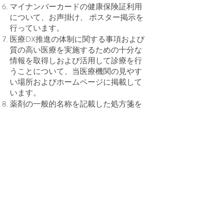
マイナンバーカードの健康保険証利用
について、お声掛け、 ポスター掲示を
行っています。
医療DX推進の体制に関する事項および
質の高い医療を実施するための十分な
情報を取得しおよび活用して診療を行
うことについて、当医療機関の見やす
い場所およびホームページに掲載して
います。
薬剤の一般的名称を記載した処方箋を
交付しています。
初診または再診時に、患者の薬剤情 報
や特定健診情報等の診療情報を活用し
て質の高い診療を実施する体制を有し
ています。
​診察・アレルギー検査予約