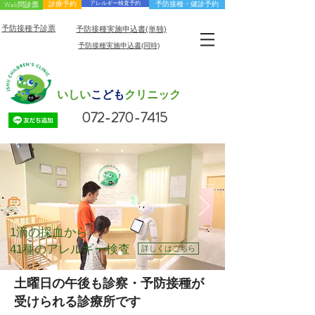
Web問診票
診療予約
アレルギー検査予約
予防接種・健診予約
予防接種予診票
予防接種実施申込書(単独)
予防接種実施申込書(同時)
小児科・アレルギー科
いしい
こども
クリニック
072-270-7415
1滴の採血から
41種のアレルギー検査
詳しくはこちら
土曜日の午後も診察・予防接種が
受けられる診療所です